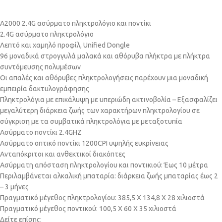
A2000 2.4G ασύρματο πληκτρολόγιο και ποντίκι
2.4G ασύρματο πληκτρολόγιο
Λεπτό και χαμηλό προφίλ, Unified Dongle
96 μοναδικά στρογγυλά μαλακά και αθόρυβα πλήκτρα με πλήκτρα
συντόμευσης πολυμέσων
Οι απαλές και αθόρυβες πληκτρολογήσεις παρέχουν μια μοναδική
εμπειρία δακτυλογράφησης
Πληκτρολόγια με επικάλυψη με υπεριώδη ακτινοβολία – Εξασφαλίζει
μεγαλύτερη διάρκεια ζωής των χαρακτήρων πληκτρολογίου σε
σύγκριση με τα συμβατικά πληκτρολόγια με μεταξοτυπία
Ασύρματο ποντίκι 2.4GHZ
Ασύρματο οπτικό ποντίκι 1200CPI υψηλής ευκρίνειας
Ανταπόκριτοι και ανθεκτικοί διακόπτες
Ασύρματη απόσταση πληκτρολογίου και ποντικιού: Έως 10 μέτρα
Περιλαμβάνεται αλκαλική μπαταρία: διάρκεια ζωής μπαταρίας έως 2
– 3 μήνες
Πραγματικό μέγεθος πληκτρολογίου: 385,5 X 134,8 Χ 28 χιλιοστά
Πραγματικό μέγεθος ποντικού: 100,5 Χ 60 Χ 35 χιλιοστά
Δείτε επίσης: