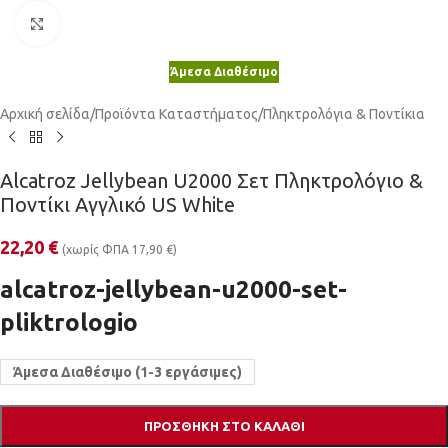
Κλικ για μεγέθυνση
Άμεσα Διαθέσιμο
Αρχική σελίδα
/
Προϊόντα Καταστήματος
/
Πληκτρολόγια & Ποντίκια
Alcatroz Jellybean U2000 Σετ Πληκτρολόγιο &
Ποντίκι Αγγλικό US White
22,20
€
(χωρίς ΦΠΑ
17,90
€
)
alcatroz-jellybean-u2000-set-
pliktrologio
Άμεσα Διαθέσιμο (1-3 εργάσιμες)
ΠΡΟΣΘΉΚΗ ΣΤΟ ΚΑΛΆΘΙ