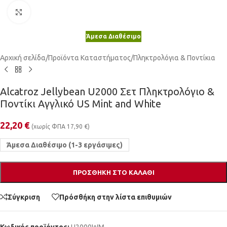
Κλικ για μεγέθυνση
Άμεσα Διαθέσιμο
Αρχική σελίδα
/
Προϊόντα Καταστήματος
/
Πληκτρολόγια & Ποντίκια
Alcatroz Jellybean U2000 Σετ Πληκτρολόγιο &
Ποντίκι Αγγλικό US Mint and White
22,20
€
(χωρίς ΦΠΑ
17,90
€
)
Άμεσα Διαθέσιμο (1-3 εργάσιμες)
ΠΡΟΣΘΉΚΗ ΣΤΟ ΚΑΛΆΘΙ
Σύγκριση
Πρόσθήκη στην λίστα επιθυμιών