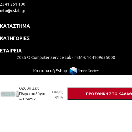
2341 251 100
info@cslab.gr
ΚΑΤΆΣΤΗΜΑ
ΚΑΤΗΓΟΡΊΕΣ
ΕΤΑΙΡΕΊΑ
2025 © Computer Service Lab - ΓΕΜΗ: 164109635000
Κατασκευή Eshop
Alcatroz
Jellybean
22,20
€
U2000 Σετ
(χωρίς
Πληκτρολόγιο
ΠΡΟΣΘΉΚΗ ΣΤΟ ΚΑΛΆΘ
ΦΠΑ
& Ποντίκι
17,90
€
)
Αγγλικό US
Mint and White