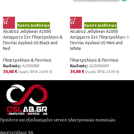
Άμεσα Διαθέσιμο
Άμεσα Διαθέσιμο
Alcatroz Jellybean A2000
Alcatroz Jellybean A2000
Ασύρματο Σετ Πληκτρολόγιο &
Ασύρματο Σετ Πληκτρολόγιο &
Ποντίκι Αγγλικό US Black and
Ποντίκι Αγγλικό US Mint and
Red
White
Πληκτρολόγια & Ποντίκια
Πληκτρολόγια & Ποντίκια
Κωδικός:
A2000BR
Κωδικός:
A2000WM
30,88
€
30,88
€
(χωρίς ΦΠΑ
24,90
€
)
(χωρίς ΦΠΑ
24,90
€
)
Προϊόντα και εξειδικευμένο service ηλεκτρονικών συσκευών.
Αριστοτέλους 9Α