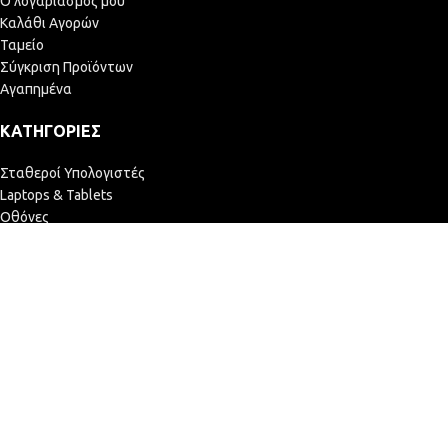
Ο λογαριασμός μου
Καλάθι Αγορών
Ταμείο
Σύγκριση Προϊόντων
Αγαπημένα
ΚΑΤΗΓΟΡΊΕΣ
Σταθεροί Υπολογιστές
Laptops & Tablets
Οθόνες
Αναλώσιμα Εκτυπωτών
POS
Εκτυπωτές
ΕΤΑΙΡΕΊΑ
Σχετικά με εμάς
Υποστήριξη Επιχειρήσεων
Εξειδικευμένο Service
Πολιτική Επιστροφών