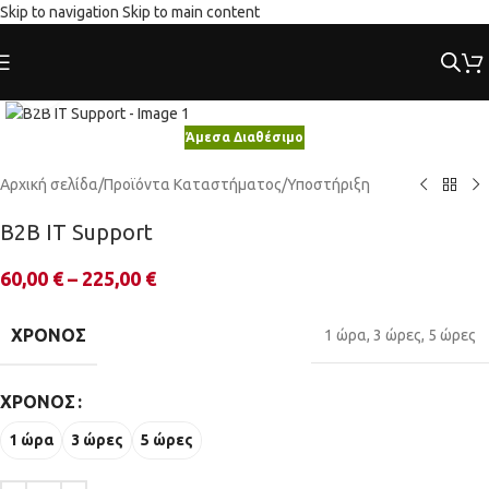
Skip to navigation
Skip to main content
Κλικ για μεγέθυνση
Άμεσα Διαθέσιμο
Αρχική σελίδα
/
Προϊόντα Καταστήματος
/
Υποστήριξη
B2B IT Support
60,00
€
–
225,00
€
ΧΡΌΝΟΣ
1 ώρα
,
3 ώρες
,
5 ώρες
ΧΡΌΝΟΣ
1 ώρα
3 ώρες
5 ώρες