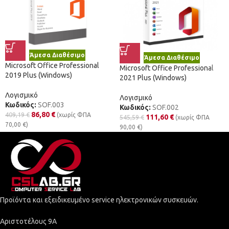
Άμεσα Διαθέσιμο
Άμεσα Διαθέσιμο
Microsoft Office Professional
Microsoft Office Professional
2019 Plus (Windows)
2021 Plus (Windows)
Λογισμικό
Λογισμικό
Κωδικός:
SOF.003
Κωδικός:
SOF.002
86,80
€
409,19
€
(χωρίς ΦΠΑ
111,60
€
545,59
€
(χωρίς ΦΠΑ
70,00
€
)
90,00
€
)
Προϊόντα και εξειδικευμένο service ηλεκτρονικών συσκευών.
Αριστοτέλους 9Α