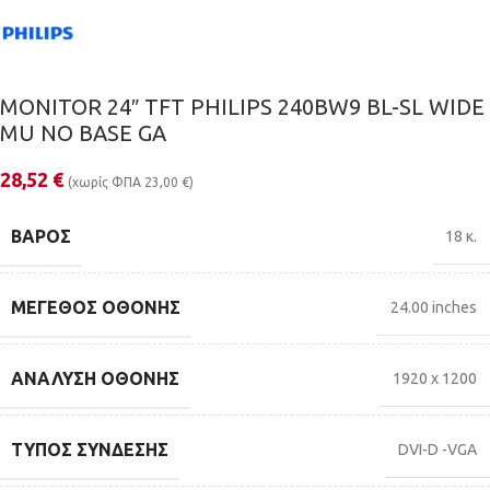
MONITOR 24″ TFT PHILIPS 240BW9 BL-SL WIDE
MU NO BASE GA
28,52
€
(χωρίς ΦΠΑ
23,00
€
)
ΒΆΡΟΣ
18 κ.
ΜΈΓΕΘΟΣ ΟΘΌΝΗΣ
24.00 inches
ΑΝΆΛΥΣΗ ΟΘΌΝΗΣ
1920 x 1200
ΤΎΠΟΣ ΣΎΝΔΕΣΗΣ
DVI-D -VGA