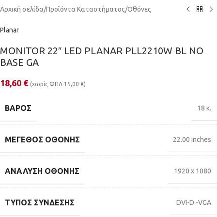
Αρχική σελίδα
/
Προϊόντα Καταστήματος
/
Οθόνες
Planar
MONITOR 22″ LED PLANAR PLL2210W BL NO
BASE GA
18,60
€
(χωρίς ΦΠΑ
15,00
€
)
ΒΆΡΟΣ
18 κ.
ΜΈΓΕΘΟΣ ΟΘΌΝΗΣ
22.00 inches
ΑΝΆΛΥΣΗ ΟΘΌΝΗΣ
1920 x 1080
ΤΎΠΟΣ ΣΎΝΔΕΣΗΣ
DVI-D -VGA