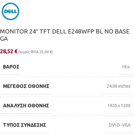
MONITOR 24″ TFT DELL E248WFP BL NO BASE
GA
28,52
€
(χωρίς ΦΠΑ
23,00
€
)
ΒΆΡΟΣ
18 κ.
ΜΈΓΕΘΟΣ ΟΘΌΝΗΣ
24.00 inches
ΑΝΆΛΥΣΗ ΟΘΌΝΗΣ
1920 x 1200
ΤΎΠΟΣ ΣΎΝΔΕΣΗΣ
DVI-D -VGA