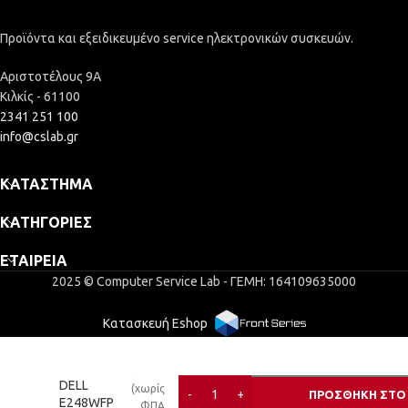
Προϊόντα και εξειδικευμένο service ηλεκτρονικών συσκευών.
Αριστοτέλους 9Α
Κιλκίς - 61100
2341 251 100
info@cslab.gr
ΚΑΤΆΣΤΗΜΑ
ΚΑΤΗΓΟΡΊΕΣ
ΕΤΑΙΡΕΊΑ
2025 © Computer Service Lab - ΓΕΜΗ: 164109635000
Κατασκευή Eshop
MONITOR
28,52
€
24″ TFT
DELL
(χωρίς
ΠΡΟΣΘΉΚΗ ΣΤΟ
E248WFP
ΦΠΑ