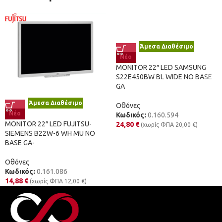
Άμεσα Διαθέσιμο
Νέο
MONITOR 22″ LED SAMSUNG
S22E450BW BL WIDE NO BASE
GA
Άμεσα Διαθέσιμο
Οθόνες
Νέο
Κωδικός:
0.160.594
MONITOR 22″ LED FUJITSU-
24,80
€
(χωρίς ΦΠΑ
20,00
€
)
SIEMENS B22W-6 WH MU NO
BASE GA-
Οθόνες
Κωδικός:
0.161.086
14,88
€
(χωρίς ΦΠΑ
12,00
€
)