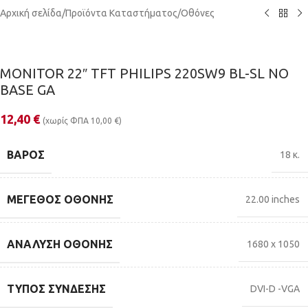
Αρχική σελίδα
/
Προϊόντα Καταστήματος
/
Οθόνες
MONITOR 22″ TFT PHILIPS 220SW9 BL-SL NO
BASE GA
12,40
€
(χωρίς ΦΠΑ
10,00
€
)
ΒΆΡΟΣ
18 κ.
ΜΈΓΕΘΟΣ ΟΘΌΝΗΣ
22.00 inches
ΑΝΆΛΥΣΗ ΟΘΌΝΗΣ
1680 x 1050
ΤΎΠΟΣ ΣΎΝΔΕΣΗΣ
DVI-D -VGA