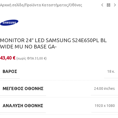
Αρχική σελίδα
/
Προϊόντα Καταστήματος
/
Οθόνες
MONITOR 24″ LED SAMSUNG S24E650PL BL
WIDE MU NO BASE GA-
43,40
€
(χωρίς ΦΠΑ
35,00
€
)
ΒΆΡΟΣ
18 κ.
ΜΈΓΕΘΟΣ ΟΘΌΝΗΣ
24.00 inches
ΑΝΆΛΥΣΗ ΟΘΌΝΗΣ
1920 x 1080