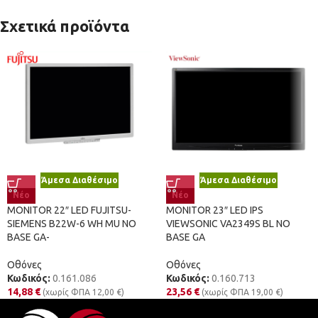
Σχετικά προϊόντα
Άμεσα Διαθέσιμο
Άμεσα Διαθέσιμο
Νέο
Νέο
MONITOR 22″ LED FUJITSU-
MONITOR 23″ LED IPS
SIEMENS B22W-6 WH MU NO
VIEWSONIC VA2349S BL NO
BASE GA-
BASE GA
Οθόνες
Οθόνες
Κωδικός:
0.161.086
Κωδικός:
0.160.713
14,88
€
23,56
€
(χωρίς ΦΠΑ
12,00
€
)
(χωρίς ΦΠΑ
19,00
€
)