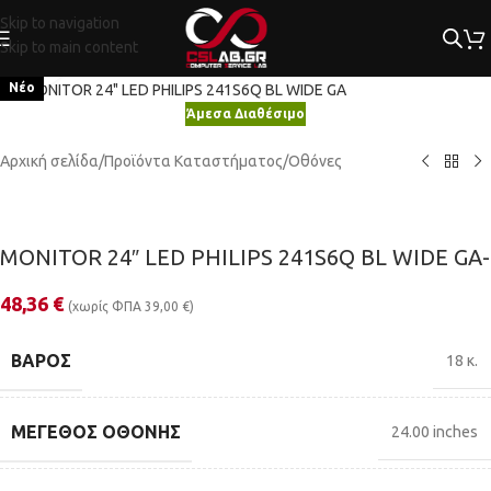
Skip to navigation
Skip to main content
Κλικ για μεγέθυνση
Νέο
Άμεσα Διαθέσιμο
Αρχική σελίδα
/
Προϊόντα Καταστήματος
/
Οθόνες
MONITOR 24″ LED PHILIPS 241S6Q BL WIDE GA-
48,36
€
(χωρίς ΦΠΑ
39,00
€
)
ΒΆΡΟΣ
18 κ.
ΜΈΓΕΘΟΣ ΟΘΌΝΗΣ
24.00 inches