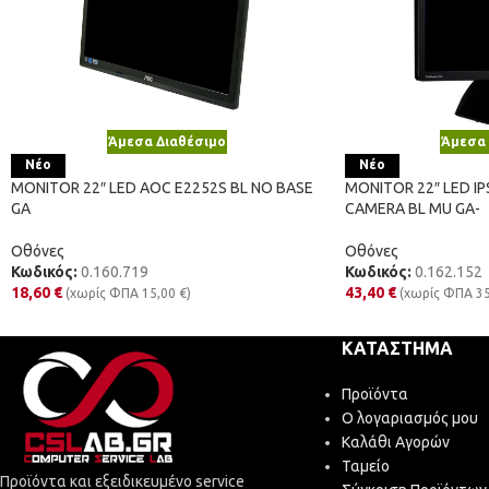
Άμεσα Διαθέσιμο
Άμεσα 
Νέο
Νέο
MONITOR 22″ LED AOC E2252S BL NO BASE
MONITOR 22″ LED IP
GA
CAMERA BL MU GA-
Οθόνες
Οθόνες
Κωδικός:
0.160.719
Κωδικός:
0.162.152
18,60
€
43,40
€
(χωρίς ΦΠΑ
15,00
€
)
(χωρίς ΦΠΑ
3
ΚΑΤΆΣΤΗΜΑ
Προϊόντα
Ο λογαριασμός μου
Καλάθι Αγορών
Ταμείο
Προϊόντα και εξειδικευμένο service