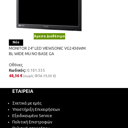
Άμεσα Διαθέσιμο
Άμε
Νέο
Νέο
MONITOR 24″ LED VIEWSONIC VG2436WM
MONITOR 24″ TF
BL WIDE MU NO BASE GA
WIDE GA
Οθόνες
Οθόνες
Κωδικός:
0.161.335
Κωδικός:
0.069.
48,36
€
(χωρίς ΦΠΑ
39,00
€
)
48,36
€
(χωρίς Φ
ΕΤΑΙΡΕΊΑ
Σχετικά με εμάς
Υποστήριξη Επιχειρήσεων
Εξειδικευμένο Service
Πολιτική Επιστροφών