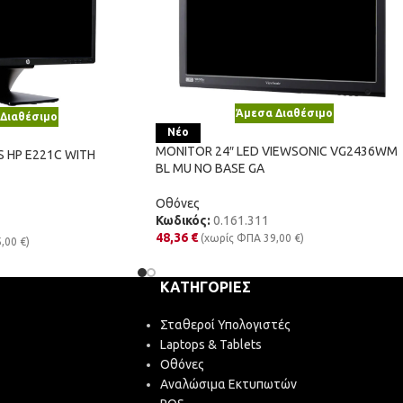
Άμεσα Διαθέσιμο
Διαθέσιμο
Νέο
MONITOR 24″ LED VIEWSONIC VG2436WM
S HP E221C WITH
BL MU NO BASE GA
Οθόνες
Κωδικός:
0.161.311
48,36
€
(χωρίς ΦΠΑ
39,00
€
)
5,00
€
)
ΚΑΤΗΓΟΡΊΕΣ
Σταθεροί Υπολογιστές
Laptops & Tablets
Οθόνες
Αναλώσιμα Εκτυπωτών