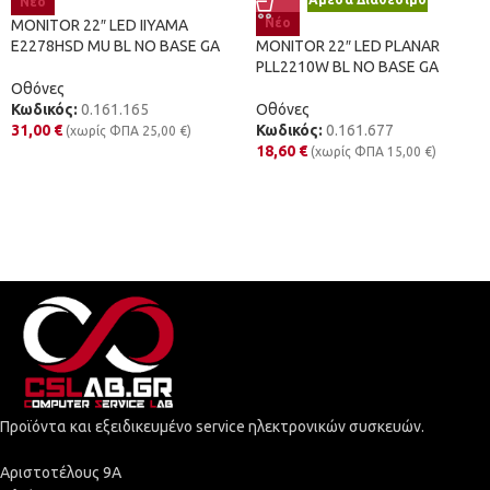
Νέο
Νέο
MONITOR 22″ LED IIYAMA
E2278HSD MU BL NO BASE GA
MONITOR 22″ LED PLANAR
PLL2210W BL NO BASE GA
Οθόνες
Κωδικός:
0.161.165
Οθόνες
31,00
€
Κωδικός:
0.161.677
(χωρίς ΦΠΑ
25,00
€
)
18,60
€
(χωρίς ΦΠΑ
15,00
€
)
Προϊόντα και εξειδικευμένο service ηλεκτρονικών συσκευών.
Αριστοτέλους 9Α