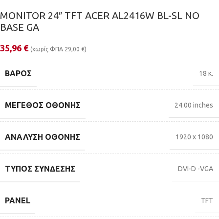
MONITOR 24″ TFT ACER AL2416W BL-SL NO
BASE GA
35,96
€
(χωρίς ΦΠΑ
29,00
€
)
ΒΆΡΟΣ
18 κ.
ΜΈΓΕΘΟΣ ΟΘΌΝΗΣ
24.00 inches
ΑΝΆΛΥΣΗ ΟΘΌΝΗΣ
1920 x 1080
ΤΎΠΟΣ ΣΎΝΔΕΣΗΣ
DVI-D -VGA
PANEL
TFT