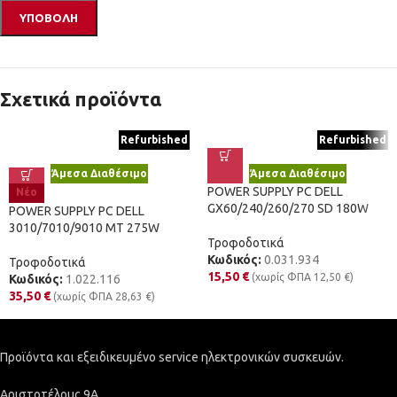
Σχετικά προϊόντα
Refurbished
Refurbished
Άμεσα Διαθέσιμο
Άμεσα Διαθέσιμο
POWER SUPPLY PC DELL
Νέο
GX60/240/260/270 SD 180W
POWER SUPPLY PC DELL
3010/7010/9010 MT 275W
Τροφοδοτικά
Κωδικός:
0.031.934
Τροφοδοτικά
15,50
€
(χωρίς ΦΠΑ
12,50
€
)
Κωδικός:
1.022.116
35,50
€
(χωρίς ΦΠΑ
28,63
€
)
Προϊόντα και εξειδικευμένο service ηλεκτρονικών συσκευών.
Αριστοτέλους 9Α