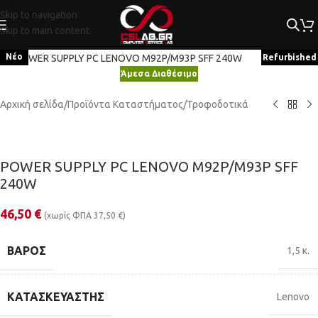
Skip to navigation
Skip to main content
Κλικ για μεγέθυνση
Νέο
Refurbished
Άμεσα Διαθέσιμο
Αρχική σελίδα
/
Προϊόντα Καταστήματος
/
Τροφοδοτικά
POWER SUPPLY PC LENOVO M92P/M93P SFF
240W
46,50
€
(χωρίς ΦΠΑ
37,50
€
)
ΒΆΡΟΣ
1,5 κ.
ΚΑΤΑΣΚΕΥΑΣΤΉΣ
Lenovo