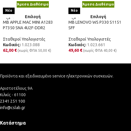
Άμεσα Διαθέσιμο
Άμεσα Διαθέσιμο
Νέο
Νέο
Επιλογή
Επιλογή
MB APPLE MAC MINI A1283
MB LENOVO WS P330 S1151
P7350 SNA 4U2F-DDR2
SFF
Σταθεροί Υπολογιστές
Σταθεροί Υπολογιστές
Κωδικός:
1.023.088
Κωδικός:
1.023.661
62,00
€
49,60
€
(χωρίς ΦΠΑ
50,00
€
)
(χωρίς ΦΠΑ
40,00
€
)
Προϊόντα και εξειδικευμένο service ηλεκτρονικών συσκευών.
Αριστοτέλους 9Α
Κιλκίς - 61100
2341 251 100
info@cslab.gr
Κατάστημα