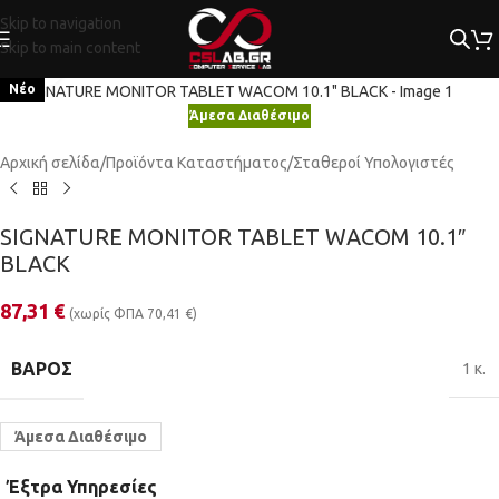
Skip to navigation
Skip to main content
Κλικ για μεγέθυνση
Νέο
Άμεσα Διαθέσιμο
Αρχική σελίδα
/
Προϊόντα Καταστήματος
/
Σταθεροί Υπολογιστές
SIGNATURE MONITOR TABLET WACOM 10.1″
BLACK
87,31
€
(χωρίς ΦΠΑ
70,41
€
)
ΒΆΡΟΣ
1 κ.
Άμεσα Διαθέσιμο
Έξτρα Υπηρεσίες