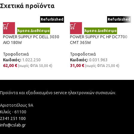
Σχετικά προϊόντα
Refurbished
Refurbished
Άμεσα Διαθέσιμο
Άμεσα Διαθέσιμο
POWER SUPPLY PC DELL 3030
POWER SUPPLY PC HP DC7700
AIO 180W
CMT 365W
Τροφοδοτικά
Τροφοδοτικά
Κωδικός:
1.022.250
Κωδικός:
0.031.963
62,00
€
31,00
€
(χωρίς ΦΠΑ
50,00
€
)
(χωρίς ΦΠΑ
25,00
€
)
Προϊόντα και εξειδικευμένο service ηλεκτρονικών συσκευών.
Αριστοτέλους 9Α
Κιλκίς - 61100
2341 251 100
info@cslab.gr