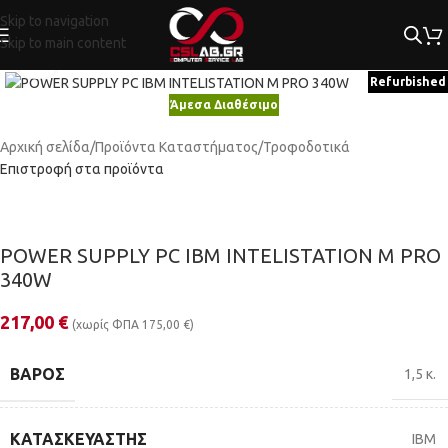
Skip to navigation
Skip to main content
Κλικ για μεγέθυνση
Refurbished
Άμεσα Διαθέσιμο
Αρχική σελίδα
/
Προϊόντα Καταστήματος
/
Τροφοδοτικά
Επιστροφή στα προϊόντα
POWER SUPPLY PC IBM INTELISTATION M PRO
340W
217,00
€
(χωρίς ΦΠΑ
175,00
€
)
ΒΆΡΟΣ
1,5 κ.
ΚΑΤΑΣΚΕΥΑΣΤΉΣ
IBM