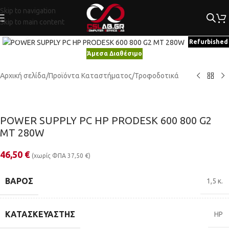
Skip to navigation
Skip to main content
Κλικ για μεγέθυνση
Refurbished
Άμεσα Διαθέσιμο
Αρχική σελίδα
/
Προϊόντα Καταστήματος
/
Τροφοδοτικά
POWER SUPPLY PC HP PRODESK 600 800 G2
MT 280W
46,50
€
(χωρίς ΦΠΑ
37,50
€
)
ΒΆΡΟΣ
1,5 κ.
ΚΑΤΑΣΚΕΥΑΣΤΉΣ
HP