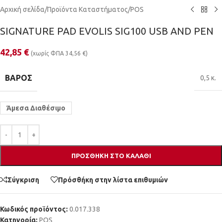
Αρχική σελίδα
/
Προϊόντα Καταστήματος
/
POS
SIGNATURE PAD EVOLIS SIG100 USB AND PEN
42,85
€
(χωρίς ΦΠΑ
34,56
€
)
ΒΆΡΟΣ
0,5 κ.
Άμεσα Διαθέσιμο
ΠΡΟΣΘΉΚΗ ΣΤΟ ΚΑΛΆΘΙ
Σύγκριση
Πρόσθήκη στην λίστα επιθυμιών
Κωδικός προϊόντος:
0.017.338
Κατηγορία:
POS