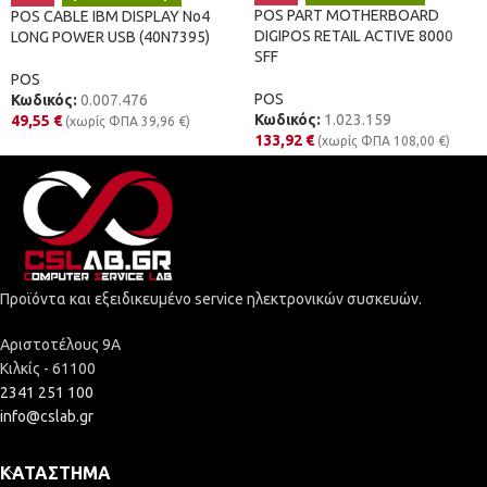
POS PART MOTHERBOARD
POS CABLE IBM DISPLAY No4
DIGIPOS RETAIL ACTIVE 8000
LONG POWER USB (40N7395)
SFF
POS
POS
Κωδικός:
0.007.476
Κωδικός:
1.023.159
49,55
€
(χωρίς ΦΠΑ
39,96
€
)
133,92
€
(χωρίς ΦΠΑ
108,00
€
)
Προϊόντα και εξειδικευμένο service ηλεκτρονικών συσκευών.
Αριστοτέλους 9Α
Κιλκίς - 61100
2341 251 100
info@cslab.gr
ΚΑΤΆΣΤΗΜΑ