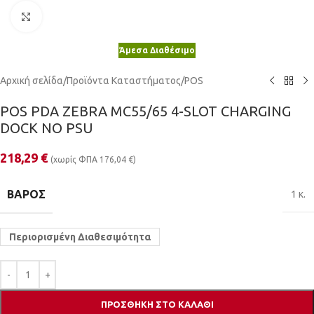
Κλικ για μεγέθυνση
Άμεσα Διαθέσιμο
Αρχική σελίδα
/
Προϊόντα Καταστήματος
/
POS
POS PDA ZEBRA MC55/65 4-SLOT CHARGING
DOCK NO PSU
218,29
€
(χωρίς ΦΠΑ
176,04
€
)
ΒΆΡΟΣ
1 κ.
Περιορισμένη Διαθεσιμότητα
ΠΡΟΣΘΉΚΗ ΣΤΟ ΚΑΛΆΘΙ