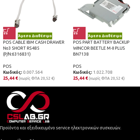
Άμεσα Διαθέσιμο
Άμεσα Διαθέσιμο
POS CABLE IBM CASH DRAWER
POS PART BATTERY BACKUP
No3 SHORT RS485
WINCOR BEETLE M-II PLUS
(P/N:6316831)
BN7138
POS
POS
Κωδικός:
0.007.564
Κωδικός:
1.022.708
25,44
€
25,44
€
(χωρίς ΦΠΑ
20,52
€
)
(χωρίς ΦΠΑ
20,52
€
)
Προϊόντα και εξειδικευμένο service ηλεκτρονικών συσκευών.