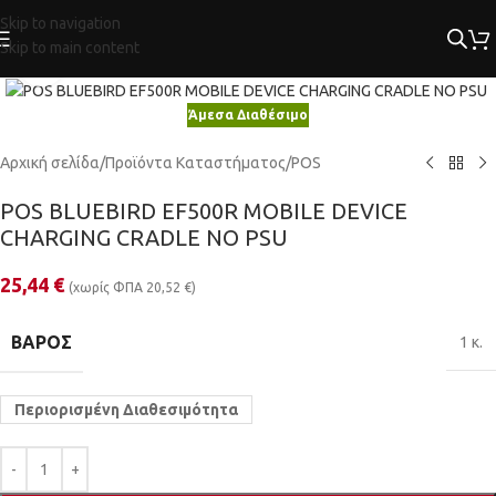
Skip to navigation
Skip to main content
Κλικ για μεγέθυνση
Άμεσα Διαθέσιμο
Αρχική σελίδα
/
Προϊόντα Καταστήματος
/
POS
POS BLUEBIRD EF500R MOBILE DEVICE
CHARGING CRADLE NO PSU
25,44
€
(χωρίς ΦΠΑ
20,52
€
)
ΒΆΡΟΣ
1 κ.
Περιορισμένη Διαθεσιμότητα