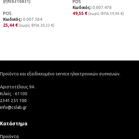
(P/N:6316831)
POS
Κωδικός:
0.007.476
POS
49,55
€
(χωρίς ΦΠΑ
39,96
€
)
Κωδικός:
0.007.564
25,44
€
(χωρίς ΦΠΑ
20,52
€
)
Προϊόντα και εξειδικευμένο service ηλεκτρονικών συσκευών.
Αριστοτέλους 9Α
Κιλκίς - 61100
2341 251 100
info@cslab.gr
Κατάστημα
Προϊόντα