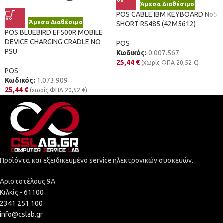
Άμεσα Διαθέσιμο
POS CABLE IBM KEYBOARD No5
Άμεσα Διαθέσιμο
SHORT RS485 (42M5612)
POS BLUEBIRD EF500R MOBILE
DEVICE CHARGING CRADLE NO
POS
PSU
Κωδικός:
0.007.567
25,44
€
(χωρίς ΦΠΑ
20,52
€
)
POS
Κωδικός:
1.073.909
25,44
€
(χωρίς ΦΠΑ
20,52
€
)
Προϊόντα και εξειδικευμένο service ηλεκτρονικών συσκευών.
Αριστοτέλους 9Α
Κιλκίς - 61100
2341 251 100
info@cslab.gr