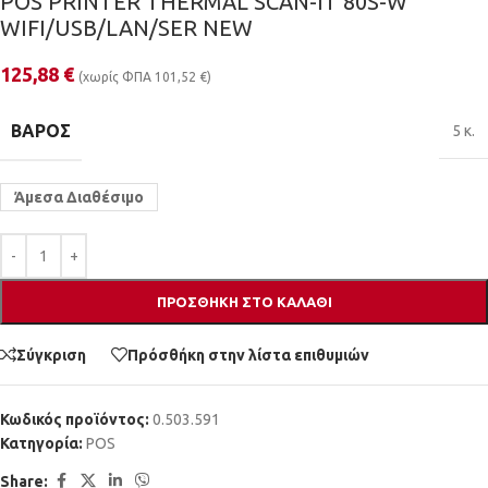
POS PRINTER THERMAL SCAN-IT 80S-W
WIFI/USB/LAN/SER NEW
125,88
€
(χωρίς ΦΠΑ
101,52
€
)
ΒΆΡΟΣ
5 κ.
Άμεσα Διαθέσιμο
ΠΡΟΣΘΉΚΗ ΣΤΟ ΚΑΛΆΘΙ
Σύγκριση
Πρόσθήκη στην λίστα επιθυμιών
Κωδικός προϊόντος:
0.503.591
Κατηγορία:
POS
Share: