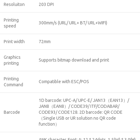
Resoluiton
203 DPI
Printing
300mm/s (URL/ URL+ BT/ URL+WIFI)
speed
Print width
72mm
Graphics
Supports bitmap download and print
printing
Printing
Compatible with ESC/POS
Command
1D barcode: UPC-A/ UPC-E/ JAN13（EAN13）/
JAN8（EAN8）/ CODE39/ ITF/CODABAR/
Barcode
CODE93/ CODE128. 2D barcode: QR CODE
（Single USB or UR solution no QR code
function）
ANK character, Font: A: 12 * 24dots, 1.5(W) * 3.0(H)