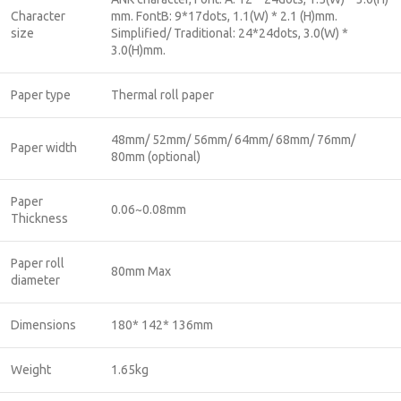
Character
mm. FontB: 9*17dots, 1.1(W) * 2.1 (H)mm.
size
Simplified/ Traditional: 24*24dots, 3.0(W) *
3.0(H)mm.
Paper type
Thermal roll paper
48mm/ 52mm/ 56mm/ 64mm/ 68mm/ 76mm/
Paper width
80mm (optional)
Paper
0.06~0.08mm
Thickness
Paper roll
80mm Max
diameter
Dimensions
180* 142* 136mm
Weight
1.65kg