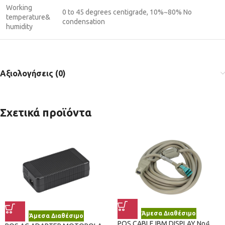
Working
0 to 45 degrees centigrade, 10%~80% No
temperature&
condensation
humidity
Αξιολογήσεις (0)
Σχετικά προϊόντα
Άμεσα Διαθέσιμο
Άμεσα Διαθέσιμο
POS CABLE IBM DISPLAY No4