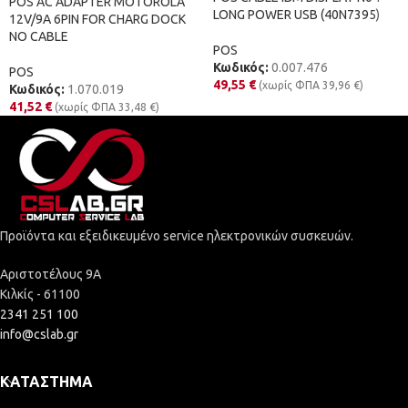
POS AC ADAPTER MOTOROLA
LONG POWER USB (40N7395)
12V/9A 6PIN FOR CHARG DOCK
NO CABLE
POS
Κωδικός:
0.007.476
POS
49,55
€
(χωρίς ΦΠΑ
39,96
€
)
Κωδικός:
1.070.019
41,52
€
(χωρίς ΦΠΑ
33,48
€
)
Προϊόντα και εξειδικευμένο service ηλεκτρονικών συσκευών.
Αριστοτέλους 9Α
Κιλκίς - 61100
2341 251 100
info@cslab.gr
ΚΑΤΆΣΤΗΜΑ