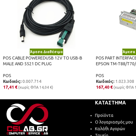
Άμεσα Διαθέσιμο
Άμεσα 
POS CABLE POWEREDUSB 12V TO USB-B
POS PART INTERFACE
MALE AND 5521 DC PLUG
EPSON TM-T88/T70/
POS
POS
Κωδικός:
0.007.714
Κωδικός:
1.023.308
17,41
€
167,40
€
(χωρίς ΦΠΑ
14,04
€
)
(χωρίς ΦΠΑ
ΚΑΤΆΣΤΗΜΑ
Προϊόντα
Ο λογαριασμός μου
Καλάθι Αγορών
Ταμείο