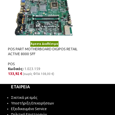
Άμεσα Διαθέσιμο
Άμε
POS PART MOTHERBOARD DIGIPOS RETAIL
POS PDA PART M
ACTIVE 8000 SFF
CHARGING DOCK 
POS
POS
Κωδικός:
1.023.159
Κωδικός:
0.070.
133,92
€
50,22
€
(χωρίς ΦΠΑ
108,00
€
)
(χωρίς Φ
ΕΤΑΙΡΕΊΑ
Σχετικά με εμάς
Υποστήριξη Επιχειρήσεων
Εξειδικευμένο Service
Πολιτική Επιστροφών