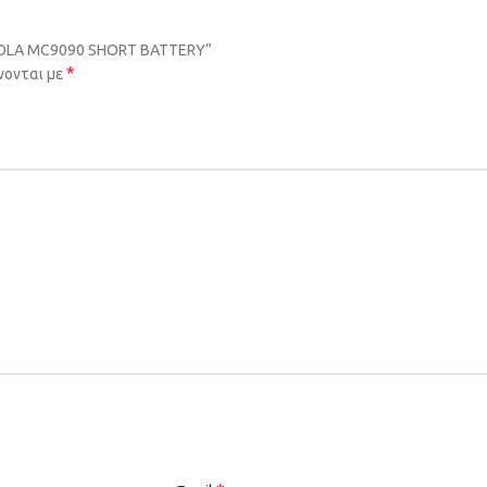
OROLA MC9090 SHORT BATTERY”
*
νονται με