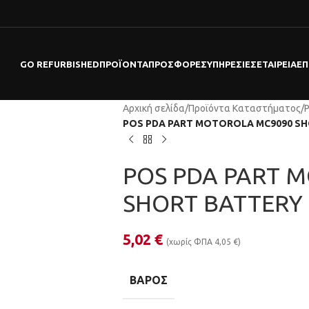
GO REFURBISHED
ΠΡΟΪΌΝΤΑ
ΠΡΟΣΦΟΡΕΣ
ΥΠΗΡΕΣΊΕΣ
ΕΤΑΙΡΕΊΑ
ΕΠ
Αρχική σελίδα
/
Προϊόντα Καταστήματος
/
POS PDA PART MOTOROLA MC9090 S
POS PDA PART 
SHORT BATTERY
5,02
€
(χωρίς ΦΠΑ
4,05
€
)
ΒΆΡΟΣ