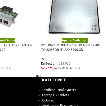
Διαθέσιμο
Άμεσα Διαθέσιμο
 CARD USB – LAN FOR
POS PART MONITOR 15″ HP AFD15R AIO
L90
TOUCH FOR HP AIO 7800 GB
POS
Κωδικός:
1.023.033
52,23
€
135,00
€
)
(χωρίς ΦΠΑ
42,12
€
)
ΚΑΤΗΓΟΡΊΕΣ
Σταθεροί Υπολογιστές
Laptops & Tablets
Οθόνες
Αναλώσιμα Εκτυπωτών