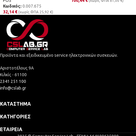
POS
100,44
€
(χωρίς ΦΠΑ
81,00
€
)
Κωδικός:
0.007.675
32,14
€
(χωρίς ΦΠΑ
25,92
€
)
Προϊόντα και εξειδικευμένο service ηλεκτρονικών συσκευών.
Αριστοτέλους 9Α
Κιλκίς - 61100
2341 251 100
info@cslab.gr
ΚΑΤΆΣΤΗΜΑ
ΚΑΤΗΓΟΡΊΕΣ
ΕΤΑΙΡΕΊΑ