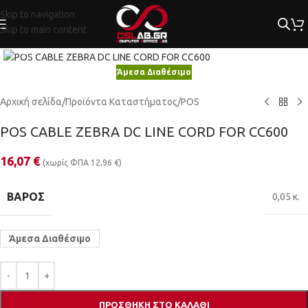
Skip to navigation
Skip to main content
Κλικ για μεγέθυνση
Άμεσα Διαθέσιμο
Αρχική σελίδα
/
Προϊόντα Καταστήματος
/
POS
POS CABLE ZEBRA DC LINE CORD FOR CC600
16,07
€
(χωρίς ΦΠΑ
12,96
€
)
ΒΆΡΟΣ
0,05 κ.
Άμεσα Διαθέσιμο
ΠΡΟΣΘΉΚΗ ΣΤΟ ΚΑΛΆΘΙ