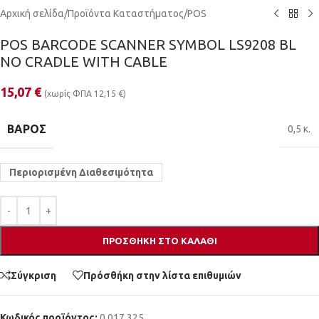
Αρχική σελίδα
/
Προϊόντα Καταστήματος
/
POS
POS BARCODE SCANNER SYMBOL LS9208 BL
NO CRADLE WITH CABLE
15,07
€
(χωρίς ΦΠΑ
12,15
€
)
ΒΆΡΟΣ
0,5 κ.
Περιορισμένη Διαθεσιμότητα
ΠΡΟΣΘΉΚΗ ΣΤΟ ΚΑΛΆΘΙ
Σύγκριση
Πρόσθήκη στην λίστα επιθυμιών
Κωδικός προϊόντος:
0.017.325