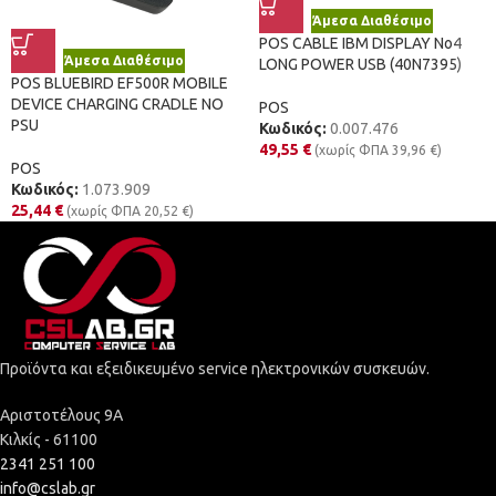
Άμεσα Διαθέσιμο
POS CABLE IBM DISPLAY No4
Άμεσα Διαθέσιμο
LONG POWER USB (40N7395)
POS BLUEBIRD EF500R MOBILE
DEVICE CHARGING CRADLE NO
POS
PSU
Κωδικός:
0.007.476
49,55
€
(χωρίς ΦΠΑ
39,96
€
)
POS
Κωδικός:
1.073.909
25,44
€
(χωρίς ΦΠΑ
20,52
€
)
Προϊόντα και εξειδικευμένο service ηλεκτρονικών συσκευών.
Αριστοτέλους 9Α
Κιλκίς - 61100
2341 251 100
info@cslab.gr