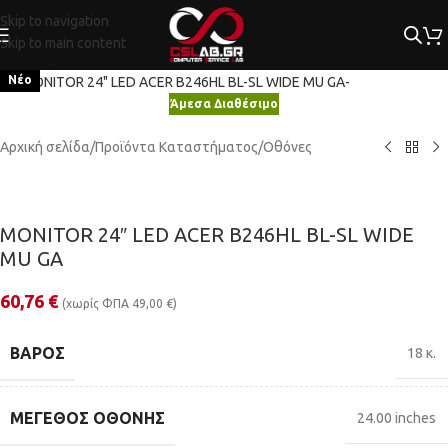
Skip to navigation
Skip to main content
Κλικ για μεγέθυνση
Νέο
Άμεσα Διαθέσιμο
Αρχική σελίδα
/
Προϊόντα Καταστήματος
/
Οθόνες
MONITOR 24″ LED ACER B246HL BL-SL WIDE
MU GA
60,76
€
(χωρίς ΦΠΑ
49,00
€
)
ΒΆΡΟΣ
18 κ.
ΜΈΓΕΘΟΣ ΟΘΌΝΗΣ
24.00 inches