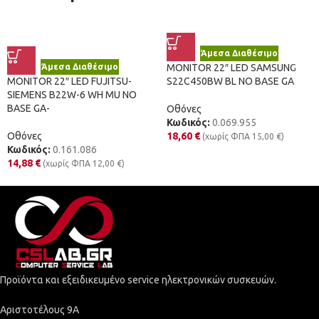
Άμεσα Διαθέσιμο
Άμεσα Διαθέσιμο
MONITOR 22″ LED SAMSUNG
MONITOR 22″ LED FUJITSU-
S22C450BW BL NO BASE GA
SIEMENS B22W-6 WH MU NO
BASE GA-
Οθόνες
Κωδικός:
0.069.955
Οθόνες
18,60
€
(χωρίς ΦΠΑ
15,00
€
)
Κωδικός:
0.161.086
14,88
€
(χωρίς ΦΠΑ
12,00
€
)
Προϊόντα και εξειδικευμένο service ηλεκτρονικών συσκευών.
Αριστοτέλους 9Α