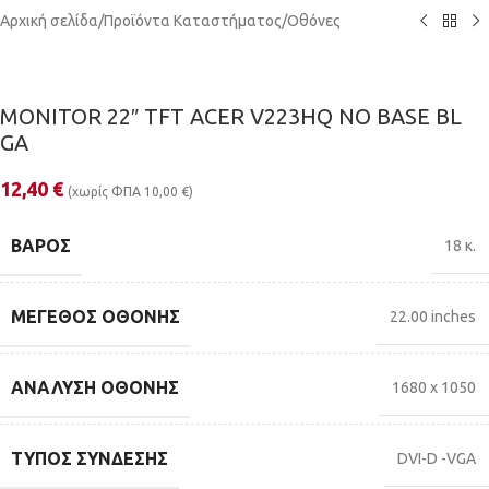
Αρχική σελίδα
/
Προϊόντα Καταστήματος
/
Οθόνες
MONITOR 22″ TFT ACER V223HQ NO BASE BL
GA
12,40
€
(χωρίς ΦΠΑ
10,00
€
)
ΒΆΡΟΣ
18 κ.
ΜΈΓΕΘΟΣ ΟΘΌΝΗΣ
22.00 inches
ΑΝΆΛΥΣΗ ΟΘΌΝΗΣ
1680 x 1050
ΤΎΠΟΣ ΣΎΝΔΕΣΗΣ
DVI-D -VGA