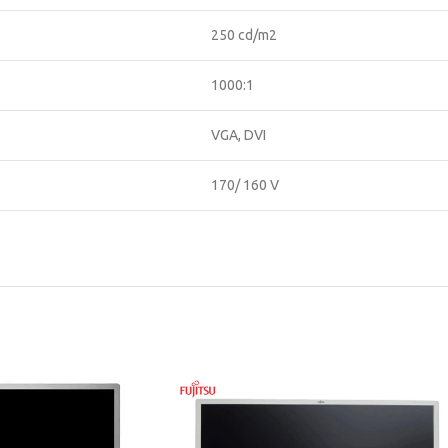
250 cd/m2
1000:1
VGA, DVI
170/ 160 V