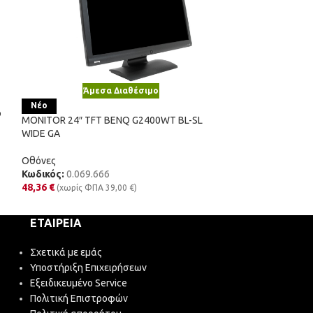
Άμεσα Διαθέσιμο
Άμε
Νέο
Νέο
o
MONITOR 24″ TFT BENQ G2400WT BL-SL
MONITOR 24″ TF
WIDE GA
BASE GA
Οθόνες
Οθόνες
Κωδικός:
0.069.666
Κωδικός:
0.160.
48,36
€
28,52
€
(χωρίς ΦΠΑ
39,00
€
)
(χωρίς Φ
ΕΤΑΙΡΕΊΑ
Σχετικά με εμάς
Υποστήριξη Επιχειρήσεων
Εξειδικευμένο Service
Πολιτική Επιστροφών