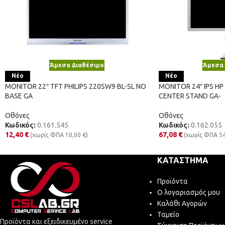
Άμεσα Διαθέσιμο
Άμεσα 
Νέο
Νέο
MONITOR 22″ TFT PHILIPS 220SW9 BL-SL NO
MONITOR 24″ IPS HP
BASE GA
CENTER STAND GA-
Οθόνες
Οθόνες
Κωδικός:
0.161.545
Κωδικός:
0.162.055
12,40
€
67,08
€
(χωρίς ΦΠΑ
10,00
€
)
(χωρίς ΦΠΑ
5
ΚΑΤΆΣΤΗΜΑ
Προϊόντα
Ο λογαριασμός μου
Καλάθι Αγορών
Ταμείο
Προϊόντα και εξειδικευμένο service