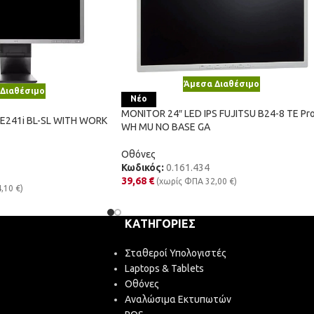
Άμεσα Διαθέσιμο
Διαθέσιμο
Νέο
MONITOR 24″ LED IPS FUJITSU B24-8 TE Pr
 E241i BL-SL WITH WORK
WH MU NO BASE GA
Οθόνες
Κωδικός:
0.161.434
39,68
€
(χωρίς ΦΠΑ
32,00
€
)
4,10
€
)
ΚΑΤΗΓΟΡΊΕΣ
Σταθεροί Υπολογιστές
Laptops & Tablets
Οθόνες
Αναλώσιμα Εκτυπωτών