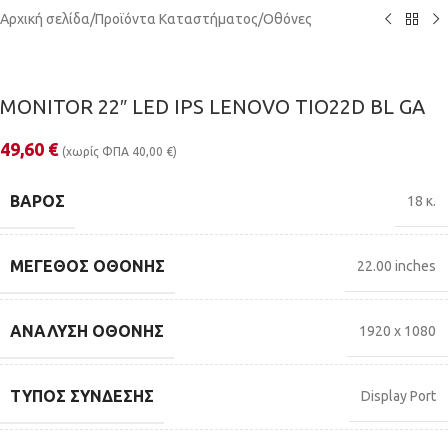
Αρχική σελίδα
/
Προϊόντα Καταστήματος
/
Οθόνες
MONITOR 22″ LED IPS LENOVO TIO22D BL GA
49,60
€
(χωρίς ΦΠΑ
40,00
€
)
ΒΆΡΟΣ
18 κ.
ΜΈΓΕΘΟΣ ΟΘΌΝΗΣ
22.00 inches
ΑΝΆΛΥΣΗ ΟΘΌΝΗΣ
1920 x 1080
ΤΎΠΟΣ ΣΎΝΔΕΣΗΣ
Display Port