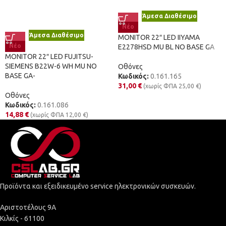
Άμεσα Διαθέσιμο
Νέο
Άμεσα Διαθέσιμο
MONITOR 22″ LED IIYAMA
Νέο
E2278HSD MU BL NO BASE GA
MONITOR 22″ LED FUJITSU-
SIEMENS B22W-6 WH MU NO
Οθόνες
BASE GA-
Κωδικός:
0.161.165
31,00
€
(χωρίς ΦΠΑ
25,00
€
)
Οθόνες
Κωδικός:
0.161.086
14,88
€
(χωρίς ΦΠΑ
12,00
€
)
Προϊόντα και εξειδικευμένο service ηλεκτρονικών συσκευών.
Αριστοτέλους 9Α
Κιλκίς - 61100