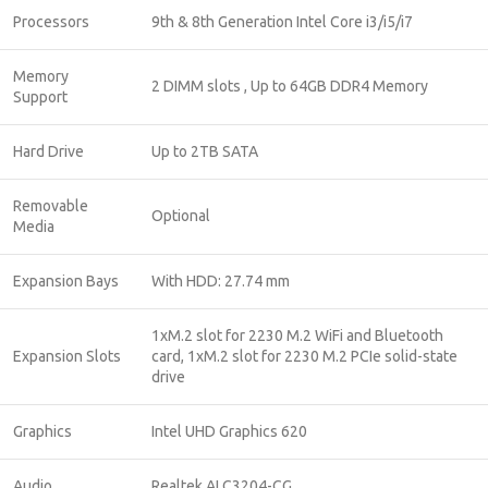
Processors
9th & 8th Generation Intel Core i3/i5/i7
Memory
2 DIMM slots , Up to 64GB DDR4 Memory
Support
Hard Drive
Up to 2TB SATA
Removable
Optional
Media
Expansion Bays
With HDD: 27.74 mm
1xM.2 slot for 2230 M.2 WiFi and Bluetooth
Expansion Slots
card, 1xM.2 slot for 2230 M.2 PCIe solid-state
drive
Graphics
Intel UHD Graphics 620
Audio
Realtek ALC3204-CG