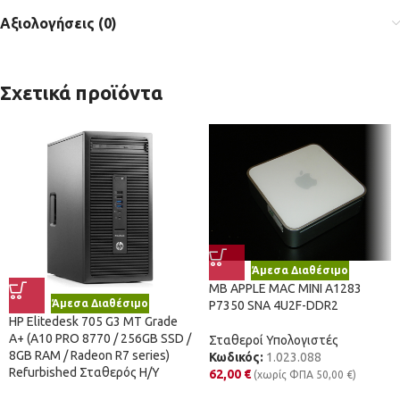
Αξιολογήσεις (0)
Σχετικά προϊόντα
Άμεσα Διαθέσιμο
MB APPLE MAC MINI A1283
Άμεσα Διαθέσιμο
P7350 SNA 4U2F-DDR2
HP Elitedesk 705 G3 MT Grade
A+ (A10 PRO 8770 / 256GB SSD /
Σταθεροί Υπολογιστές
8GB RAM / Radeon R7 series)
Κωδικός:
1.023.088
Refurbished Σταθερός Η/Υ
62,00
€
(χωρίς ΦΠΑ
50,00
€
)