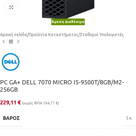
Κλικ για μεγέθυνση
Άμεσα Διαθέσιμο
Αρχική σελίδα
/
Προϊόντα Καταστήματος
/
Σταθεροί Υπολογιστές
PC GA+ DELL 7070 MICRO I5-9500T/8GB/M2-
256GB
229,11
€
(χωρίς ΦΠΑ
184,77
€
)
ΒΆΡΟΣ
5 κ.