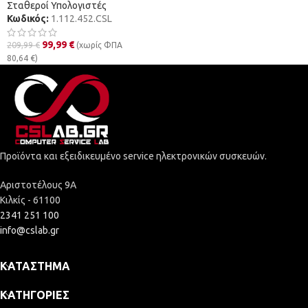
Σταθεροί Υπολογιστές
Κωδικός:
1.112.452.CSL
99,99
€
209,99
€
(χωρίς ΦΠΑ
80,64
€
)
Προϊόντα και εξειδικευμένο service ηλεκτρονικών συσκευών.
Αριστοτέλους 9Α
Κιλκίς - 61100
2341 251 100
info@cslab.gr
ΚΑΤΆΣΤΗΜΑ
ΚΑΤΗΓΟΡΊΕΣ