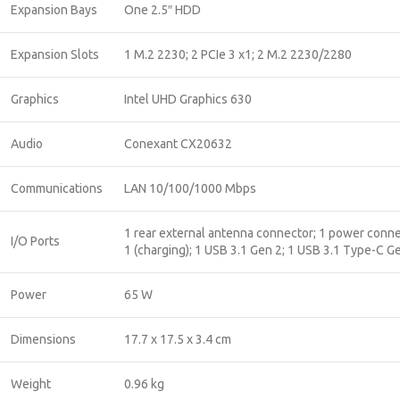
Expansion Bays
One 2.5″ HDD
Expansion Slots
1 M.2 2230; 2 PCIe 3 x1; 2 M.2 2230/2280
Graphics
Intel UHD Graphics 630
Audio
Conexant CX20632
Communications
LAN 10/100/1000 Mbps
1 rear external antenna connector; 1 power connec
I/O Ports
1 (charging); 1 USB 3.1 Gen 2; 1 USB 3.1 Type-C G
Power
65 W
Dimensions
17.7 x 17.5 x 3.4 cm
Weight
0.96 kg