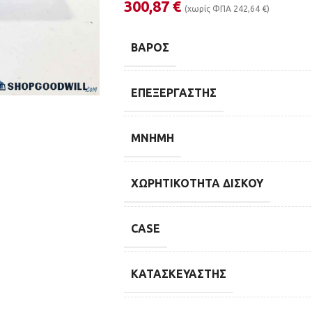
300,87
€
(χωρίς ΦΠΑ
242,64
€
)
ΒΆΡΟΣ
ΕΠΕΞΕΡΓΑΣΤΉΣ
ΜΝΉΜΗ
ΧΩΡΗΤΙΚΌΤΗΤΑ ΔΊΣΚΟΥ
CASE
ΚΑΤΑΣΚΕΥΑΣΤΉΣ