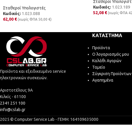
Σταθεροί Υπολογιστ
Κωδικός:
1.023.189
Σταθεροί Υπολογιστές
52,08
€
(χωρίς ΦΠΑ
4
Κωδικός:
1.023.088
62,00
€
(χωρίς ΦΠΑ
50,00
€
)
ΚΑΤΆΣΤΗΜΑ
Προϊόντα
Ο λογαριασμός μου
Καλάθι Αγορών
Ταμείο
Προϊόντα και εξειδικευμένο service
Σύγκριση Προϊόντων
ηλεκτρονικών συσκευών.
Αγαπημένα
Αριστοτέλους 9Α
Κιλκίς - 61100
2341 251 100
info@cslab.gr
2025 © Computer Service Lab - ΓΕΜΗ: 164109635000