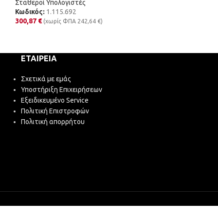
Σταθεροί Υπολογιστές
Κωδικός:
1.115.692
Σταθεροί Υπολογ
300,87
€
(χωρίς ΦΠΑ
242,64
€
)
Κωδικός:
1.116.
197,38
€
(χωρίς 
ΕΤΑΙΡΕΊΑ
Σχετικά με εμάς
Υποστήριξη Επιχειρήσεων
Εξειδικευμένο Service
Πολιτική Επιστροφών
Πολιτική απορρήτου