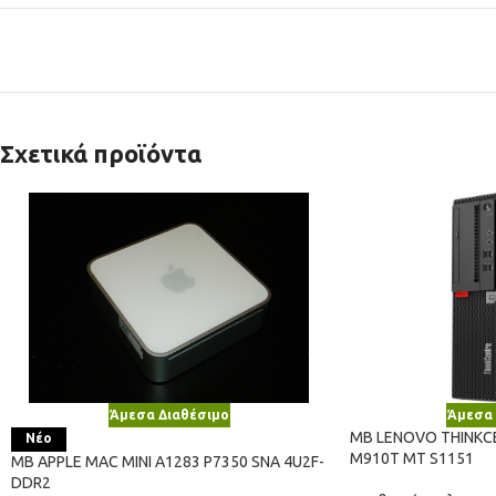
Σχετικά προϊόντα
Άμεσα Διαθέσιμο
Άμεσα 
MB LENOVO THINKC
Νέο
M910T ΜΤ S1151
MB APPLE MAC MINI A1283 P7350 SNA 4U2F-
DDR2