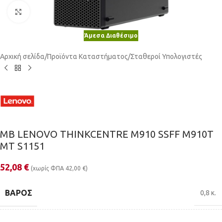
Κλικ για μεγέθυνση
Άμεσα Διαθέσιμο
Αρχική σελίδα
/
Προϊόντα Καταστήματος
/
Σταθεροί Υπολογιστές
MB LENOVO THINKCENTRE M910 SSFF M910T
ΜΤ S1151
52,08
€
(χωρίς ΦΠΑ
42,00
€
)
ΒΆΡΟΣ
0,8 κ.