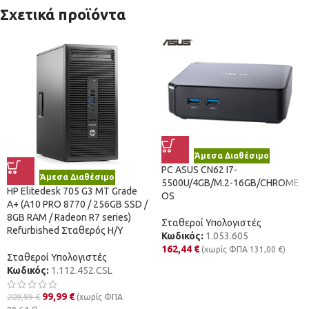
Σχετικά προϊόντα
Άμεσα Διαθέσιμο
PC ASUS CN62 I7-
Άμεσα Διαθέσιμο
5500U/4GB/M.2-16GB/CHROME
HP Elitedesk 705 G3 MT Grade
OS
A+ (A10 PRO 8770 / 256GB SSD /
8GB RAM / Radeon R7 series)
Σταθεροί Υπολογιστές
Refurbished Σταθερός Η/Υ
Κωδικός:
1.053.605
162,44
€
(χωρίς ΦΠΑ
131,00
€
)
Σταθεροί Υπολογιστές
Κωδικός:
1.112.452.CSL
99,99
€
209,99
€
(χωρίς ΦΠΑ