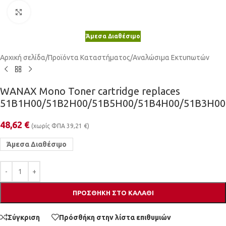
Κλικ για μεγέθυνση
Άμεσα Διαθέσιμο
Αρχική σελίδα
/
Προϊόντα Καταστήματος
/
Αναλώσιμα Εκτυπωτών
WANAX Mono Toner cartridge replaces
51B1H00/51B2H00/51B5H00/51B4H00/51B3H00
48,62
€
(χωρίς ΦΠΑ
39,21
€
)
Άμεσα Διαθέσιμο
ΠΡΟΣΘΉΚΗ ΣΤΟ ΚΑΛΆΘΙ
Σύγκριση
Πρόσθήκη στην λίστα επιθυμιών