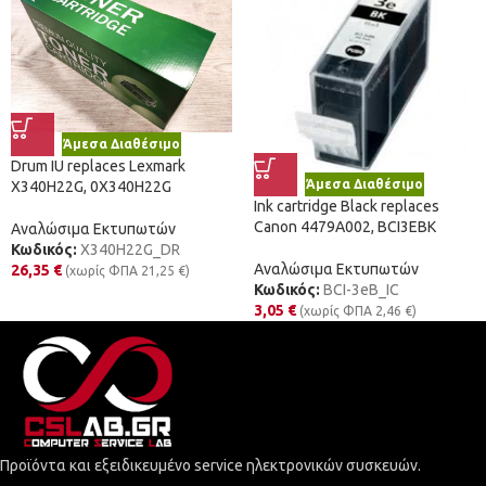
Άμεσα Διαθέσιμο
Drum IU replaces Lexmark
Άμεσα Διαθέσιμο
X340H22G, 0X340H22G
Ink cartridge Black replaces
Canon 4479A002, BCI3EBK
Αναλώσιμα Εκτυπωτών
Κωδικός:
X340H22G_DR
Αναλώσιμα Εκτυπωτών
26,35
€
(χωρίς ΦΠΑ
21,25
€
)
Κωδικός:
BCI-3eB_IC
3,05
€
(χωρίς ΦΠΑ
2,46
€
)
Προϊόντα και εξειδικευμένο service ηλεκτρονικών συσκευών.