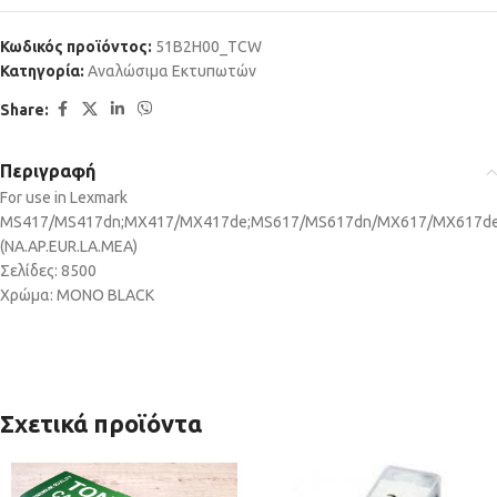
Κωδικός προϊόντος:
51B2H00_TCW
Κατηγορία:
Αναλώσιμα Εκτυπωτών
Share:
Περιγραφή
For use in Lexmark
MS417/MS417dn;MX417/MX417de;MS617/MS617dn/MX617/MX617d
(NA.AP.EUR.LA.MEA)
Σελίδες: 8500
Χρώμα: MONO BLACK
Σχετικά προϊόντα