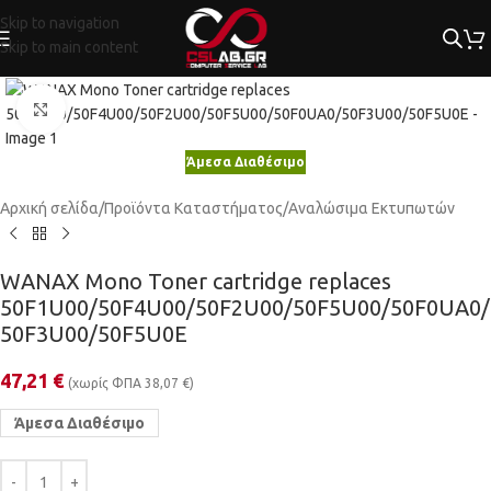
Skip to navigation
Skip to main content
Κλικ για μεγέθυνση
Άμεσα Διαθέσιμο
Αρχική σελίδα
/
Προϊόντα Καταστήματος
/
Αναλώσιμα Εκτυπωτών
WANAX Mono Toner cartridge replaces
50F1U00/50F4U00/50F2U00/50F5U00/50F0UA0/
50F3U00/50F5U0E
47,21
€
(χωρίς ΦΠΑ
38,07
€
)
Άμεσα Διαθέσιμο