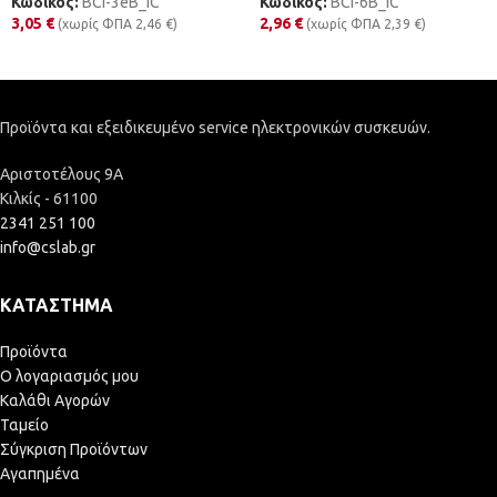
Κωδικός:
BCI-3eB_IC
Κωδικός:
BCI-6B_IC
3,05
€
2,96
€
(χωρίς ΦΠΑ
2,46
€
)
(χωρίς ΦΠΑ
2,39
€
)
Προϊόντα και εξειδικευμένο service ηλεκτρονικών συσκευών.
Αριστοτέλους 9Α
Κιλκίς - 61100
2341 251 100
info@cslab.gr
ΚΑΤΆΣΤΗΜΑ
Προϊόντα
Ο λογαριασμός μου
Καλάθι Αγορών
Ταμείο
Σύγκριση Προϊόντων
Αγαπημένα