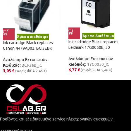
Άμεσα Διαθέσιμο
Άμεσα Διαθέσιμο
Ink cartridge Black replaces
Ink cartridge Black replaces
Lexmark 17G0050E, 50
Canon 4479A002, BCI3EBK
Αναλώσιμα Εκτυπωτών
Αναλώσιμα Εκτυπωτών
Κωδικός:
17G0050_IC
Κωδικός:
BCI-3eB_IC
6,77
€
(χωρίς ΦΠΑ
5,46
€
)
3,05
€
(χωρίς ΦΠΑ
2,46
€
)
Προϊόντα και εξειδικευμένο service ηλεκτρονικών συσκευών.