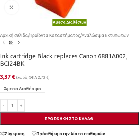
Κλικ για μεγέθυνση
Άμεσα Διαθέσιμο
Αρχική σελίδα
/
Προϊόντα Καταστήματος
/
Αναλώσιμα Εκτυπωτών
Ink cartridge Black replaces Canon 6881A002,
BCI24BK
3,37
€
(χωρίς ΦΠΑ
2,72
€
)
Άμεσα Διαθέσιμο
ΠΡΟΣΘΉΚΗ ΣΤΟ ΚΑΛΆΘΙ
Σύγκριση
Πρόσθήκη στην λίστα επιθυμιών