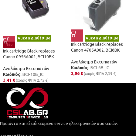
Άμεσα Διαθέσιμο
Άμεσα Διαθέσιμο
Ink cartridge Black replaces
Νέο
Canon 4705A002, BCI6BK
Ink cartridge Black replaces
Canon 0956A002, BCI10BK
Αναλώσιμα Εκτυπωτών
Κωδικός:
BCI-6B_IC
Αναλώσιμα Εκτυπωτών
2,96
€
(χωρίς ΦΠΑ
2,39
€
)
Κωδικός:
BCI-10B_IC
3,41
€
(χωρίς ΦΠΑ
2,75
€
)
Προϊόντα και εξειδικευμένο service ηλεκτρονικών συσκευών.