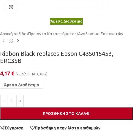
Κλικ για μεγέθυνση
Άμεσα Διαθέσιμο
Αρχική σελίδα
/
Προϊόντα Καταστήματος
/
Αναλώσιμα Εκτυπωτών
Ribbon Black replaces Epson C43S015453,
ERC35B
4,17
€
(χωρίς ΦΠΑ
3,36
€
)
Άμεσα Διαθέσιμο
ΠΡΟΣΘΉΚΗ ΣΤΟ ΚΑΛΆΘΙ
Σύγκριση
Πρόσθήκη στην λίστα επιθυμιών