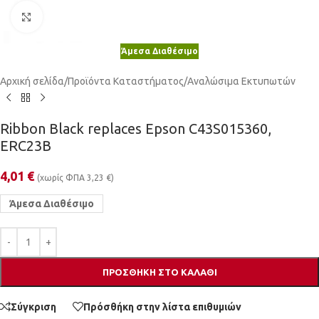
Κλικ για μεγέθυνση
Άμεσα Διαθέσιμο
Αρχική σελίδα
/
Προϊόντα Καταστήματος
/
Αναλώσιμα Εκτυπωτών
Ribbon Black replaces Epson C43S015360,
ERC23B
4,01
€
(χωρίς ΦΠΑ
3,23
€
)
Άμεσα Διαθέσιμο
ΠΡΟΣΘΉΚΗ ΣΤΟ ΚΑΛΆΘΙ
Σύγκριση
Πρόσθήκη στην λίστα επιθυμιών