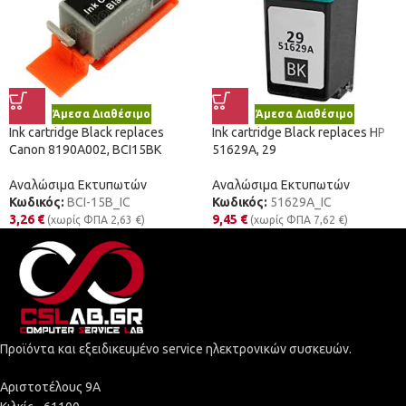
Άμεσα Διαθέσιμο
Άμεσα Διαθέσιμο
Ink cartridge Black replaces
Ink cartridge Black replaces HP
Canon 8190A002, BCI15BK
51629A, 29
Αναλώσιμα Εκτυπωτών
Αναλώσιμα Εκτυπωτών
Κωδικός:
BCI-15B_IC
Κωδικός:
51629A_IC
3,26
€
9,45
€
(χωρίς ΦΠΑ
2,63
€
)
(χωρίς ΦΠΑ
7,62
€
)
Προϊόντα και εξειδικευμένο service ηλεκτρονικών συσκευών.
Αριστοτέλους 9Α