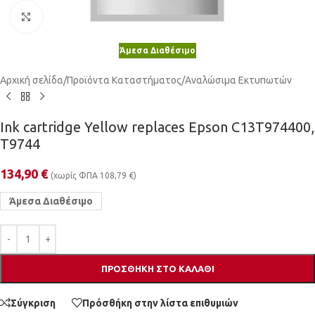
Κλικ για μεγέθυνση
Άμεσα Διαθέσιμο
Αρχική σελίδα
/
Προϊόντα Καταστήματος
/
Αναλώσιμα Εκτυπωτών
Ink cartridge Yellow replaces Epson C13T974400,
T9744
134,90
€
(χωρίς ΦΠΑ
108,79
€
)
Άμεσα Διαθέσιμο
ΠΡΟΣΘΉΚΗ ΣΤΟ ΚΑΛΆΘΙ
Σύγκριση
Πρόσθήκη στην λίστα επιθυμιών