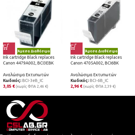
Άμεσα Διαθέσιμο
Άμεσα Διαθέσιμο
Ink cartridge Black replaces
Ink cartridge Black replaces
Canon 4479A002, BCI3EBK
Canon 4705A002, BCI6BK
Αναλώσιμα Εκτυπωτών
Αναλώσιμα Εκτυπωτών
Κωδικός:
BCI-3eB_IC
Κωδικός:
BCI-6B_IC
3,05
€
2,96
€
(χωρίς ΦΠΑ
2,46
€
)
(χωρίς ΦΠΑ
2,39
€
)