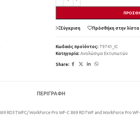
ΠΡΟΣΘΉ
Σύγκριση
Πρόσθήκη στην λίστα
Κωδικός προϊόντος:
T9741_IC
Κατηγορία:
Αναλώσιμα Εκτυπωτών
Share:
ΠΕΡΙΓΡΑΦΉ
C 869 RD3TWFC/ WorkForce Pro WF-C 869 RDTWF and WorkForce Pro WF-C