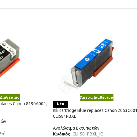
Διαθέσιμο
Άμεσα Διαθέσιμο
replaces Canon 8190A002,
Νέο
Ink cartridge Blue replaces Canon 2053C001
CLI581PBXL
τών
C
Αναλώσιμα Εκτυπωτών
3
€
)
Κωδικός:
CLI-581PBXL_IC