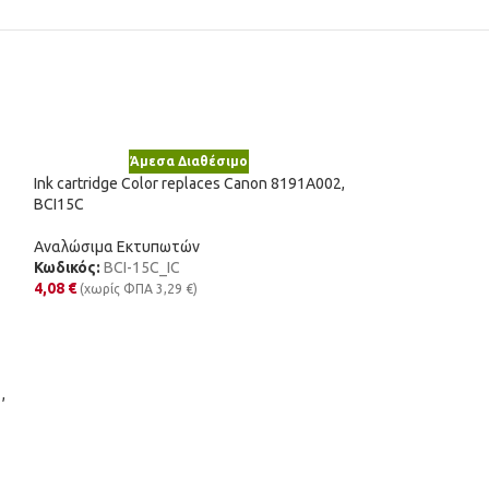
Άμεσα Διαθέσιμο
Ink cartridge Color replaces Canon 8191A002,
BCI15C
Αναλώσιμα Εκτυπωτών
Κωδικός:
BCI-15C_IC
4,08
€
(χωρίς ΦΠΑ
3,29
€
)
Άμε
Ink cartridge Col
17G0060E, 60
,
Αναλώσιμα Εκτυ
Κωδικός:
17G006
17,99
€
(χωρίς Φ