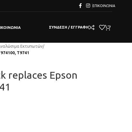
ΕΠΙΚΟΙΝΩΝΊΑ
ΣΎΝΔΕΣΗ / ΕΓΓΡΑΦΉ
ΙΚΟΙΝΩΝΊΑ
Αναλώσιμα Εκτυπωτών
/
T974100, T9741
ck replaces Epson
41