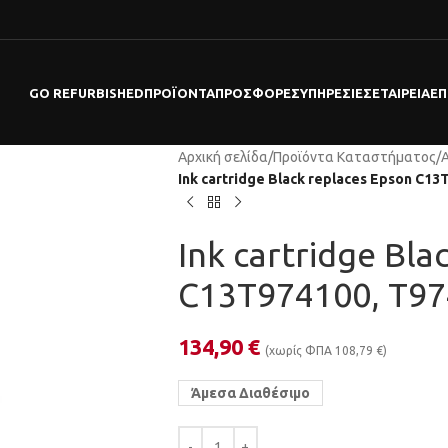
GO REFURBISHED
ΠΡΟΪΌΝΤΑ
ΠΡΟΣΦΟΡΕΣ
ΥΠΗΡΕΣΊΕΣ
ΕΤΑΙΡΕΊΑ
ΕΠ
Αρχική σελίδα
/
Προϊόντα Καταστήματος
/
Ink cartridge Black replaces Epson C13
Ink cartridge Bla
C13T974100, T97
134,90
€
(χωρίς ΦΠΑ
108,79
€
)
Άμεσα Διαθέσιμο