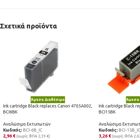
Σχετικά προϊόντα
Άμεσα Διαθέσιμο
Άμεσα 
Ink cartridge Black replaces Canon 4705A002,
Ink cartridge Black 
BCI6BK
BCI15BK
Αναλώσιμα Εκτυπωτών
Αναλώσιμα Εκτυπω
Κωδικός:
BCI-6B_IC
Κωδικός:
BCI-15B_I
2,96
€
3,26
€
(χωρίς ΦΠΑ
2,39
€
)
(χωρίς ΦΠΑ
2,6