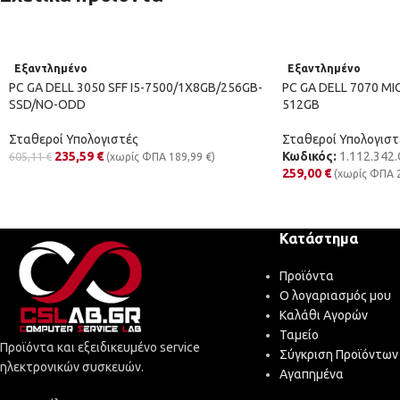
Εξαντλημένο
Εξαντλημένο
PC GA DELL 3050 SFF I5-7500/1X8GB/256GB-
PC GA DELL 7070 MI
SSD/NO-ODD
512GB
Σταθεροί Υπολογιστές
Σταθεροί Υπολογιστ
235,59
€
Κωδικός:
1.112.342.
605,11
€
(χωρίς ΦΠΑ
189,99
€
)
259,00
€
(χωρίς ΦΠΑ
Κατάστημα
Προϊόντα
Ο λογαριασμός μου
Καλάθι Αγορών
Ταμείο
Προϊόντα και εξειδικευμένο service
Σύγκριση Προϊόντων
ηλεκτρονικών συσκευών.
Αγαπημένα