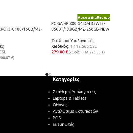
Άμεσα Διαθέσιμο
PC GA HP 800 G4 DM 35W I5-
CRO I3-8100/16GB/M2-
8500T/1X8GB/M2-256GB-NEW
Σταθεροί Υπολογιστές
ές
Κωδικός:
1.112.565.CSL
CSL
279,00
€
(χωρίς ΦΠΑ
225,00
€
)
208,87
€
)
Κατηγορίες
Σταθεροί Υπολογιστές
Laptops & Tablets
Οθόνες
Αναλώσιμα Εκτυπωτών
POS
Εκτυπωτές