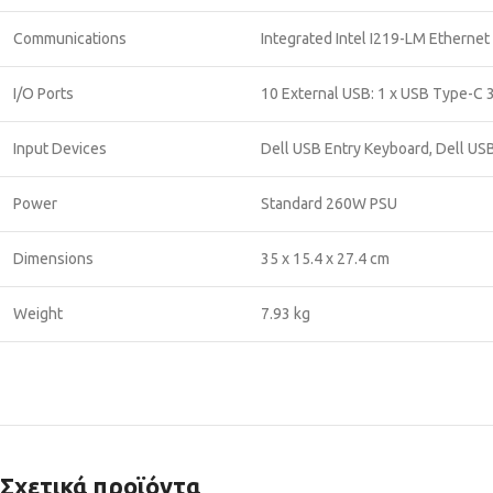
Communications
Integrated Intel I219-LM Etherne
I/O Ports
10 External USB: 1 x USB Type-C 3.
Input Devices
Dell USB Entry Keyboard, Dell US
Power
Standard 260W PSU
Dimensions
35 x 15.4 x 27.4 cm
Weight
7.93 kg
Σχετικά προϊόντα