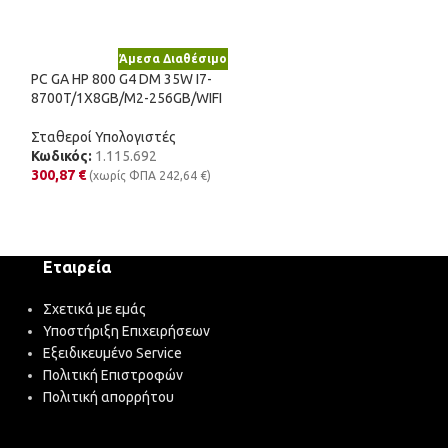
Άμεσα Διαθέσιμο
Άμε
PC GA HP 800 G4 DM 35W I7-
PC GA+ HP 400 G6
8700T/1X8GB/M2-256GB/WIFI
SSD/NO-ODD
Σταθεροί Υπολογιστές
Σταθεροί Υπολογ
Κωδικός:
1.115.692
Κωδικός:
1.115.
300,87
€
246,74
€
(χωρίς ΦΠΑ
242,64
€
)
(χωρίς 
Εταιρεία
Σχετικά με εμάς
Υποστήριξη Επιχειρήσεων
Εξειδικευμένο Service
Πολιτική Επιστροφών
Πολιτική απορρήτου