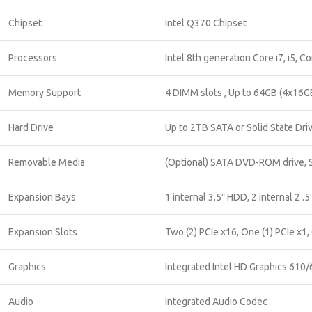
Chipset
Intel Q370 Chipset
Processors
Intel 8th generation Core i7, i5, 
Memory Support
4 DIMM slots , Up to 64GB (4x1
Hard Drive
Up to 2TB SATA or Solid State Driv
Removable Media
(Optional) SATA DVD-ROM drive, S
Expansion Bays
1 internal 3.5″ HDD, 2 internal 2 .
Expansion Slots
Two (2) PCIe x16, One (1) PCIe x1,
Graphics
Integrated Intel HD Graphics 610
Audio
Integrated Audio Codec