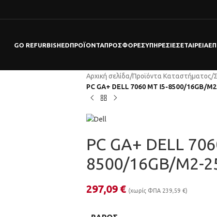
GO REFURBISHED
ΠΡΟΪΌΝΤΑ
ΠΡΟΣΦΟΡΕΣ
ΥΠΗΡΕΣΊΕΣ
ΕΤΑΙΡΕΊΑ
ΕΠ
Αρχική σελίδα
/
Προϊόντα Καταστήματος
/
PC GA+ DELL 7060 MT I5-8500/16GB/M
PC GA+ DELL 706
8500/16GB/M2-
297,09
€
(χωρίς ΦΠΑ
239,59
€
)