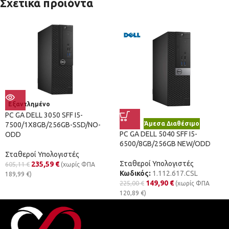
Σχετικά προϊόντα
Εξαντλημένο
PC GA DELL 3050 SFF I5-
Άμεσα Διαθέσιμο
7500/1X8GB/256GB-SSD/NO-
PC GA DELL 5040 SFF I5-
ODD
6500/8GB/256GB NEW/ODD
Σταθεροί Υπολογιστές
Σταθεροί Υπολογιστές
235,59
€
605,11
€
(χωρίς ΦΠΑ
Κωδικός:
1.112.617.CSL
189,99
€
)
149,90
€
225,00
€
(χωρίς ΦΠΑ
120,89
€
)