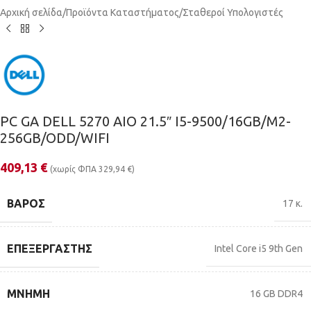
Αρχική σελίδα
/
Προϊόντα Καταστήματος
/
Σταθεροί Υπολογιστές
PC GA DELL 5270 AIO 21.5″ I5-9500/16GB/M2-
256GB/ODD/WIFI
409,13
€
(χωρίς ΦΠΑ
329,94
€
)
ΒΆΡΟΣ
17 κ.
ΕΠΕΞΕΡΓΑΣΤΉΣ
Intel Core i5 9th Gen
ΜΝΉΜΗ
16 GB DDR4