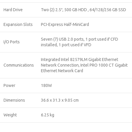
Hard Drive
Two (2) 2.5″, 500 GB HDD , 64/128/256 GB SSD
Expansion Slots
PCI-Express Half-MiniCard
Seven (7) USB 2.0 ports, 1 port used if CFD
I/O Ports
installed, 1 port used if VFD
Integrated Intel 82579LM Gigabit Ethernet
Communications
Network Connection, Intel PRO 1000 CT Gigabit
Ethernet Network Card
Power
180W
Dimensions
36.6 x 31.3 x 9.05 cm
Weight
6.25 kg