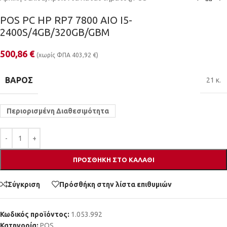
POS PC HP RP7 7800 AIO I5-
2400S/4GB/320GB/GBM
500,86
€
(χωρίς ΦΠΑ
403,92
€
)
ΒΆΡΟΣ
21 κ.
Περιορισμένη Διαθεσιμότητα
ΠΡΟΣΘΉΚΗ ΣΤΟ ΚΑΛΆΘΙ
Σύγκριση
Πρόσθήκη στην λίστα επιθυμιών
Κωδικός προϊόντος:
1.053.992
Κατηγορία:
POS