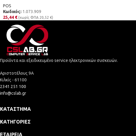
POS
Κωδικός:
1.073.909
25,44
€
(χωρίς ΦΠΑ
20,52
€
)
Προϊόντα και εξειδικευμένο service ηλεκτρονικών συσκευών.
Αριστοτέλους 9Α
Κιλκίς - 61100
2341 251 100
info@cslab.gr
ΚΑΤΆΣΤΗΜΑ
ΚΑΤΗΓΟΡΊΕΣ
ΕΤΑΙΡΕΊΑ