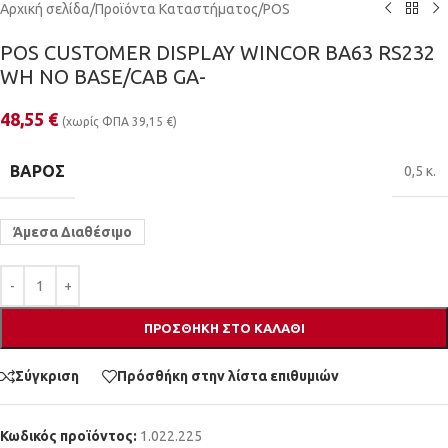
Αρχική σελίδα
/
Προϊόντα Καταστήματος
/
POS
POS CUSTOMER DISPLAY WINCOR BA63 RS232
WH NO BASE/CAB GA-
48,55
€
(χωρίς ΦΠΑ
39,15
€
)
ΒΆΡΟΣ
0,5 κ.
Άμεσα Διαθέσιμο
ΠΡΟΣΘΉΚΗ ΣΤΟ ΚΑΛΆΘΙ
Σύγκριση
Πρόσθήκη στην λίστα επιθυμιών
Κωδικός προϊόντος:
1.022.225