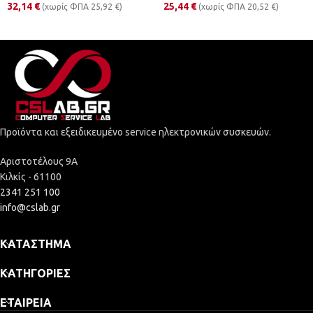
32,14
€
25,44
€
(χωρίς ΦΠΑ
25,92
€
)
(χωρίς ΦΠΑ
20,52
€
)
Προϊόντα και εξειδικευμένο service ηλεκτρονικών συσκευών.
Αριστοτέλους 9Α
Κιλκίς - 61100
2341 251 100
info@cslab.gr
ΚΑΤΆΣΤΗΜΑ
ΚΑΤΗΓΟΡΊΕΣ
ΕΤΑΙΡΕΊΑ