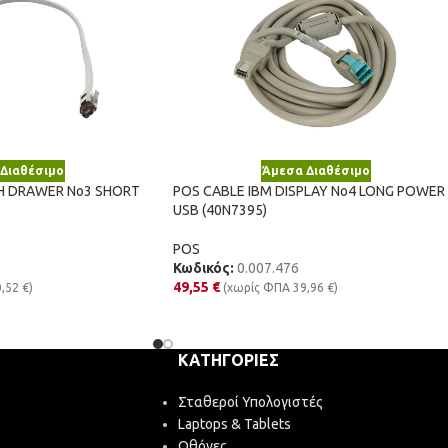
Διαθέσιμο
Άμεσα Διαθέσιμο
H DRAWER No3 SHORT
POS CABLE IBM DISPLAY No4 LONG POWER
USB (40N7395)
POS
Κωδικός:
0.007.476
49,55
€
0,52
€
)
(χωρίς ΦΠΑ
39,96
€
)
ΚΑΤΗΓΟΡΊΕΣ
Σταθεροί Υπολογιστές
Laptops & Tablets
Οθόνες