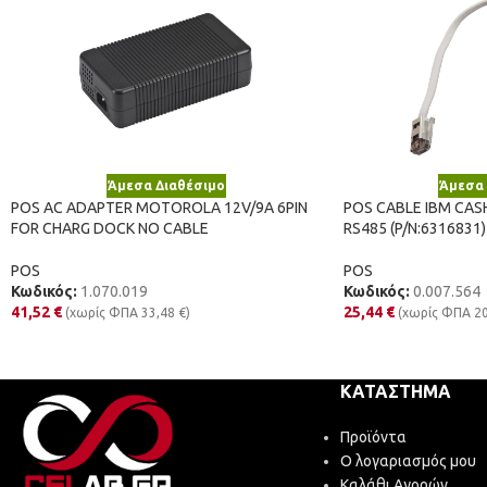
Άμεσα Διαθέσιμο
Άμεσα 
POS AC ADAPTER MOTOROLA 12V/9A 6PIN
POS CABLE IBM CAS
FOR CHARG DOCK NO CABLE
RS485 (P/N:6316831)
POS
POS
Κωδικός:
1.070.019
Κωδικός:
0.007.564
41,52
€
25,44
€
(χωρίς ΦΠΑ
33,48
€
)
(χωρίς ΦΠΑ
2
ΚΑΤΆΣΤΗΜΑ
Προϊόντα
Ο λογαριασμός μου
Καλάθι Αγορών