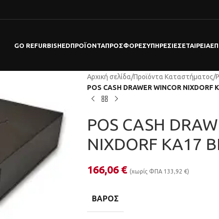
GO REFURBISHED
ΠΡΟΪΌΝΤΑ
ΠΡΟΣΦΟΡΕΣ
ΥΠΗΡΕΣΊΕΣ
ΕΤΑΙΡΕΊΑ
ΕΠ
Αρχική σελίδα
/
Προϊόντα Καταστήματος
/
POS CASH DRAWER WINCOR NIXDORF KA
POS CASH DRAW
NIXDORF KA17 B
166,06
€
(χωρίς ΦΠΑ
133,92
€
)
ΒΆΡΟΣ