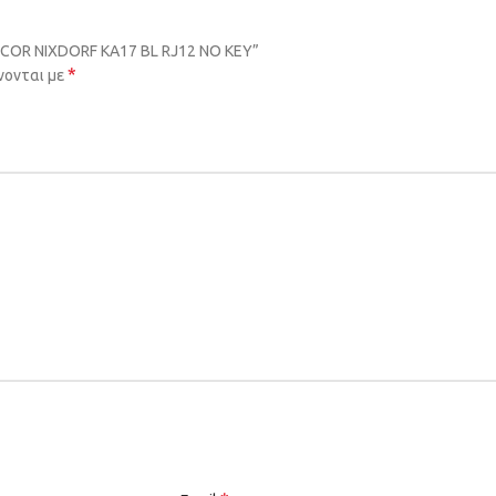
NCOR NIXDORF KA17 BL RJ12 NO KEY”
*
νονται με