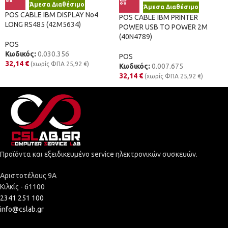
Άμεσα Διαθέσιμο
Άμεσα Διαθέσιμο
POS CABLE IBM DISPLAY No4
POS CABLE IBM PRINTER
LONG RS485 (42M5634)
POWER USB TO POWER 2M
(40N4789)
POS
Κωδικός:
0.030.356
POS
32,14
€
(χωρίς ΦΠΑ
25,92
€
)
Κωδικός:
0.007.675
32,14
€
(χωρίς ΦΠΑ
25,92
€
)
Προϊόντα και εξειδικευμένο service ηλεκτρονικών συσκευών.
Αριστοτέλους 9Α
Κιλκίς - 61100
2341 251 100
info@cslab.gr