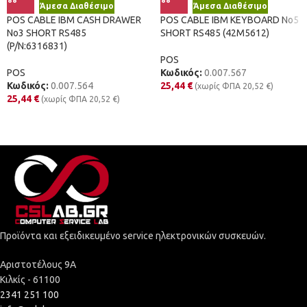
Άμεσα Διαθέσιμο
Άμεσα Διαθέσιμο
POS CABLE IBM CASH DRAWER
POS CABLE IBM KEYBOARD No5
No3 SHORT RS485
SHORT RS485 (42M5612)
(P/N:6316831)
POS
POS
Κωδικός:
0.007.567
Κωδικός:
0.007.564
25,44
€
(χωρίς ΦΠΑ
20,52
€
)
25,44
€
(χωρίς ΦΠΑ
20,52
€
)
Προϊόντα και εξειδικευμένο service ηλεκτρονικών συσκευών.
Αριστοτέλους 9Α
Κιλκίς - 61100
2341 251 100