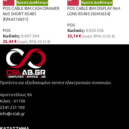
Άμεσα Διαθέσιμο
Άμεσα Διαθέσιμο
POS CABLE IBM CASH DRAWER
POS CABLE IBM DISPLAY No4
No3 SHORT RS485
LONG RS485 (42M5634)
(P/N:6316831)
POS
POS
Κωδικός:
0.030.356
Κωδικός:
0.007.564
32,14
€
(χωρίς ΦΠΑ
25,92
€
)
25,44
€
(χωρίς ΦΠΑ
20,52
€
)
Προϊόντα και εξειδικευμένο service ηλεκτρονικών συσκευών.
Αριστοτέλους 9Α
Κιλκίς - 61100
2341 251 100
info@cslab.gr
ΚΑΤΆΣΤΗΜΑ