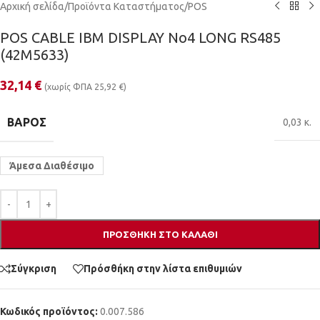
Αρχική σελίδα
/
Προϊόντα Καταστήματος
/
POS
POS CABLE IBM DISPLAY No4 LONG RS485
(42M5633)
32,14
€
(χωρίς ΦΠΑ
25,92
€
)
ΒΆΡΟΣ
0,03 κ.
Άμεσα Διαθέσιμο
ΠΡΟΣΘΉΚΗ ΣΤΟ ΚΑΛΆΘΙ
Σύγκριση
Πρόσθήκη στην λίστα επιθυμιών
Κωδικός προϊόντος:
0.007.586